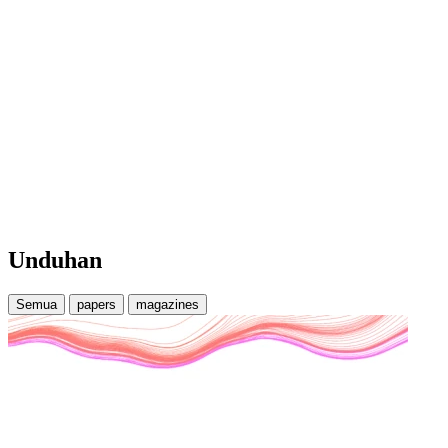
Unduhan
Semua
papers
magazines