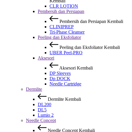
Kembali
CLR LOTION
Pembersih dan Persiapan
Pembersih dan Persiapan
Kembali
CLINIPREP
Tri-Phase Cleanser
Peeling dan Eksfoliator
Peeling dan Eksfoliator
Kembali
UBER Peel-PRO
Aksesori
Aksesori
Kembali
DP Sleeves
Dp DOCK
Needle Cartridge
Dermlite
Dermlite
Kembali
DL200
DL5
Lumio 2
Needle Concept
Needle Concept
Kembali