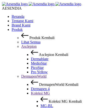
AESENDIA
Beranda
Tentang Kami
Brand Kami
Produk
Produk
Kembali
Lihat Semua
Asclepion
Asclepion
Kembali
Dermablate
MedioStar
PicoStar
Pro Yellow
DermapenWorld
DermapenWorld
Kembali
Dermapen 4
Koleksi MG
Koleksi MG
Kembali
MG-BL