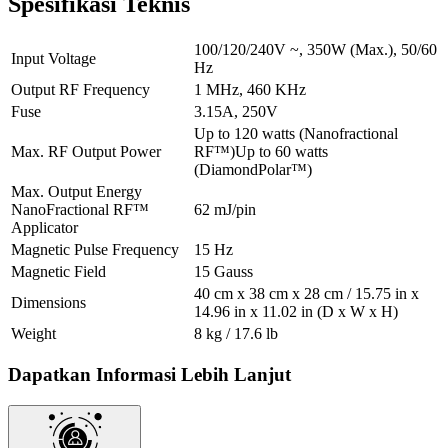
Spesifikasi Teknis
100/120/240V ~, 350W (Max.), 50/60
Input Voltage
Hz
Output RF Frequency
1 MHz, 460 KHz
Fuse
3.15A, 250V
Up to 120 watts (Nanofractional
Max. RF Output Power
RF™)Up to 60 watts
(DiamondPolar™)
Max. Output Energy
NanoFractional RF™
62 mJ/pin
Applicator
Magnetic Pulse Frequency
15 Hz
Magnetic Field
15 Gauss
40 cm x 38 cm x 28 cm / 15.75 in x
Dimensions
14.96 in x 11.02 in (D x W x H)
Weight
8 kg / 17.6 lb
Dapatkan Informasi Lebih Lanjut