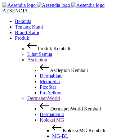
AESENDIA
Beranda
Tentang Kami
Brand Kami
Produk
Produk
Kembali
Lihat Semua
Asclepion
Asclepion
Kembali
Dermablate
MedioStar
PicoStar
Pro Yellow
DermapenWorld
DermapenWorld
Kembali
Dermapen 4
Koleksi MG
Koleksi MG
Kembali
MG-BL