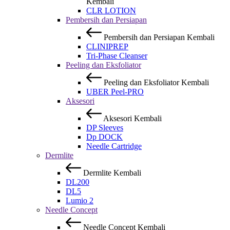
Kembali
CLR LOTION
Pembersih dan Persiapan
Pembersih dan Persiapan
Kembali
CLINIPREP
Tri-Phase Cleanser
Peeling dan Eksfoliator
Peeling dan Eksfoliator
Kembali
UBER Peel-PRO
Aksesori
Aksesori
Kembali
DP Sleeves
Dp DOCK
Needle Cartridge
Dermlite
Dermlite
Kembali
DL200
DL5
Lumio 2
Needle Concept
Needle Concept
Kembali