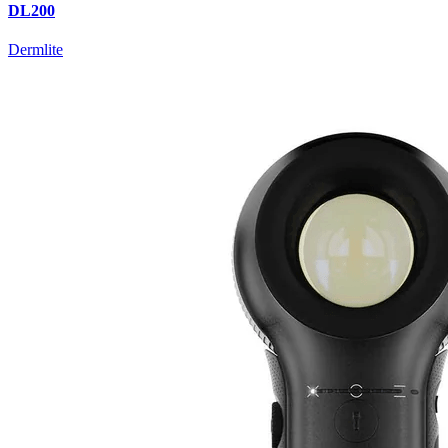
DL200
Dermlite