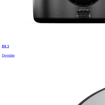
DL5
Dermlite