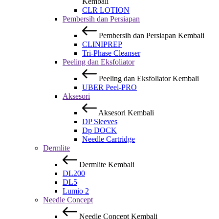
Kembali
CLR LOTION
Pembersih dan Persiapan
Pembersih dan Persiapan
Kembali
CLINIPREP
Tri-Phase Cleanser
Peeling dan Eksfoliator
Peeling dan Eksfoliator
Kembali
UBER Peel-PRO
Aksesori
Aksesori
Kembali
DP Sleeves
Dp DOCK
Needle Cartridge
Dermlite
Dermlite
Kembali
DL200
DL5
Lumio 2
Needle Concept
Needle Concept
Kembali