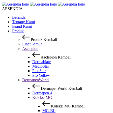
AESENDIA
Beranda
Tentang Kami
Brand Kami
Produk
Produk
Kembali
Lihat Semua
Asclepion
Asclepion
Kembali
Dermablate
MedioStar
PicoStar
Pro Yellow
DermapenWorld
DermapenWorld
Kembali
Dermapen 4
Koleksi MG
Koleksi MG
Kembali
MG-BL