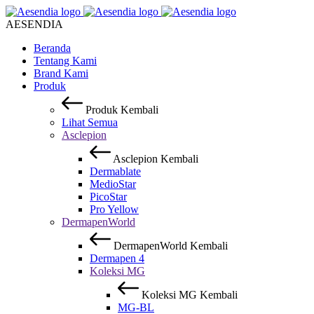
AESENDIA
Beranda
Tentang Kami
Brand Kami
Produk
Produk
Kembali
Lihat Semua
Asclepion
Asclepion
Kembali
Dermablate
MedioStar
PicoStar
Pro Yellow
DermapenWorld
DermapenWorld
Kembali
Dermapen 4
Koleksi MG
Koleksi MG
Kembali
MG-BL