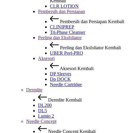
Kembali
CLR LOTION
Pembersih dan Persiapan
Pembersih dan Persiapan
Kembali
CLINIPREP
Tri-Phase Cleanser
Peeling dan Eksfoliator
Peeling dan Eksfoliator
Kembali
UBER Peel-PRO
Aksesori
Aksesori
Kembali
DP Sleeves
Dp DOCK
Needle Cartridge
Dermlite
Dermlite
Kembali
DL200
DL5
Lumio 2
Needle Concept
Needle Concept
Kembali