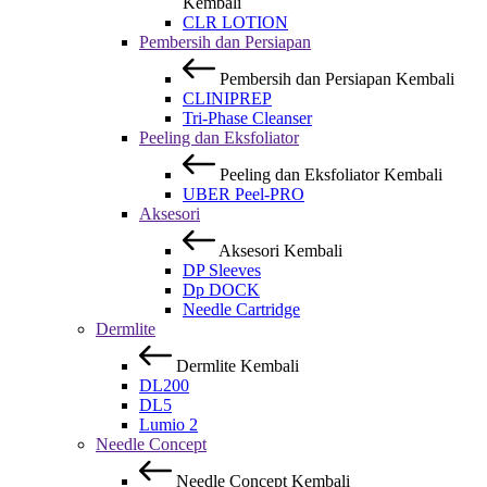
Kembali
CLR LOTION
Pembersih dan Persiapan
Pembersih dan Persiapan
Kembali
CLINIPREP
Tri-Phase Cleanser
Peeling dan Eksfoliator
Peeling dan Eksfoliator
Kembali
UBER Peel-PRO
Aksesori
Aksesori
Kembali
DP Sleeves
Dp DOCK
Needle Cartridge
Dermlite
Dermlite
Kembali
DL200
DL5
Lumio 2
Needle Concept
Needle Concept
Kembali