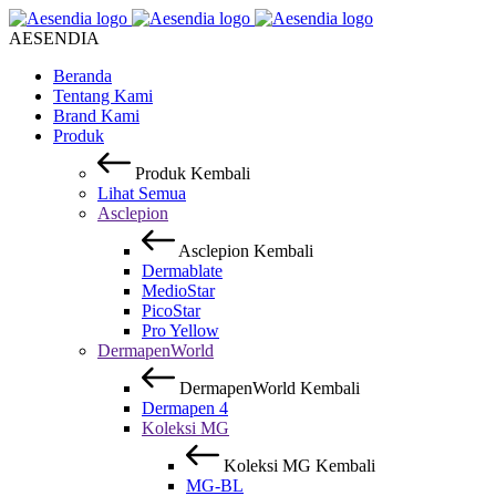
AESENDIA
Beranda
Tentang Kami
Brand Kami
Produk
Produk
Kembali
Lihat Semua
Asclepion
Asclepion
Kembali
Dermablate
MedioStar
PicoStar
Pro Yellow
DermapenWorld
DermapenWorld
Kembali
Dermapen 4
Koleksi MG
Koleksi MG
Kembali
MG-BL