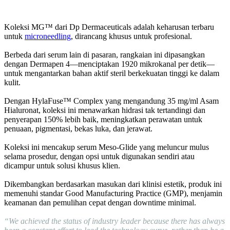
Koleksi MG™ dari Dp Dermaceuticals adalah keharusan terbaru
untuk
microneedling
, dirancang khusus untuk profesional.
Berbeda dari serum lain di pasaran, rangkaian ini dipasangkan
dengan Dermapen 4—menciptakan 1920 mikrokanal per detik—
untuk mengantarkan bahan aktif steril berkekuatan tinggi ke dalam
kulit.
Dengan HylaFuse™ Complex yang mengandung 35 mg/ml Asam
Hialuronat, koleksi ini menawarkan hidrasi tak tertandingi dan
penyerapan 150% lebih baik, meningkatkan perawatan untuk
penuaan, pigmentasi, bekas luka, dan jerawat.
Koleksi ini mencakup serum Meso-Glide yang meluncur mulus
selama prosedur, dengan opsi untuk digunakan sendiri atau
dicampur untuk solusi khusus klien.
Dikembangkan berdasarkan masukan dari klinisi estetik, produk ini
memenuhi standar Good Manufacturing Practice (GMP), menjamin
keamanan dan pemulihan cepat dengan downtime minimal.
“We achieved the status of industry leader because there has always