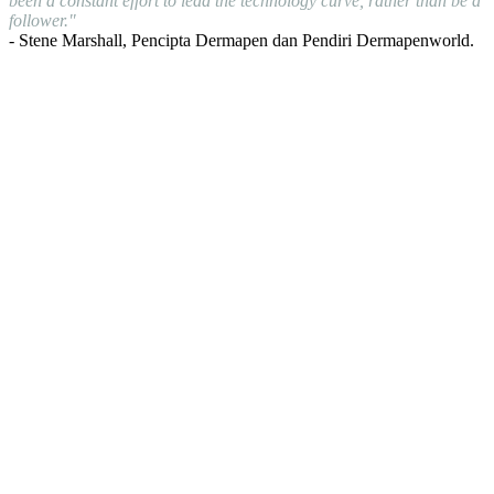
been a constant effort to lead the technology curve, rather than be a
follower."
- Stene Marshall, Pencipta Dermapen dan Pendiri Dermapenworld.