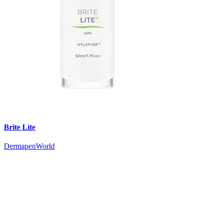
Brite Lite
DermapenWorld