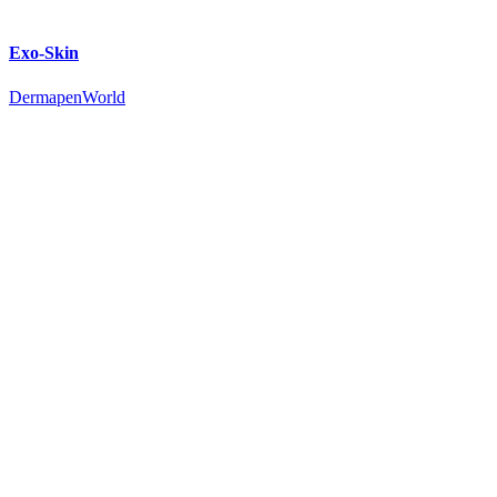
Exo-Skin
DermapenWorld