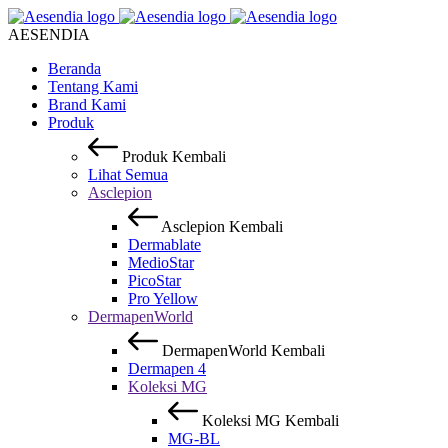
AESENDIA
Beranda
Tentang Kami
Brand Kami
Produk
Produk
Kembali
Lihat Semua
Asclepion
Asclepion
Kembali
Dermablate
MedioStar
PicoStar
Pro Yellow
DermapenWorld
DermapenWorld
Kembali
Dermapen 4
Koleksi MG
Koleksi MG
Kembali
MG-BL