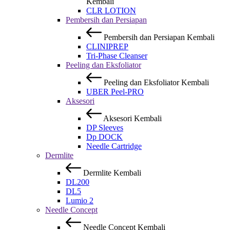
Kembali
CLR LOTION
Pembersih dan Persiapan
Pembersih dan Persiapan
Kembali
CLINIPREP
Tri-Phase Cleanser
Peeling dan Eksfoliator
Peeling dan Eksfoliator
Kembali
UBER Peel-PRO
Aksesori
Aksesori
Kembali
DP Sleeves
Dp DOCK
Needle Cartridge
Dermlite
Dermlite
Kembali
DL200
DL5
Lumio 2
Needle Concept
Needle Concept
Kembali