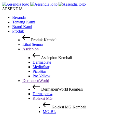
AESENDIA
Beranda
Tentang Kami
Brand Kami
Produk
Produk
Kembali
Lihat Semua
Asclepion
Asclepion
Kembali
Dermablate
MedioStar
PicoStar
Pro Yellow
DermapenWorld
DermapenWorld
Kembali
Dermapen 4
Koleksi MG
Koleksi MG
Kembali
MG-BL