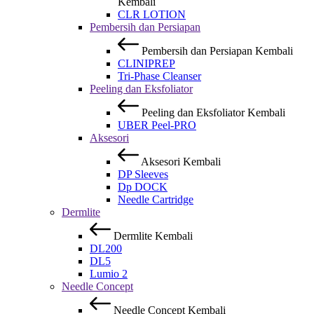
Kembali
CLR LOTION
Pembersih dan Persiapan
Pembersih dan Persiapan
Kembali
CLINIPREP
Tri-Phase Cleanser
Peeling dan Eksfoliator
Peeling dan Eksfoliator
Kembali
UBER Peel-PRO
Aksesori
Aksesori
Kembali
DP Sleeves
Dp DOCK
Needle Cartridge
Dermlite
Dermlite
Kembali
DL200
DL5
Lumio 2
Needle Concept
Needle Concept
Kembali