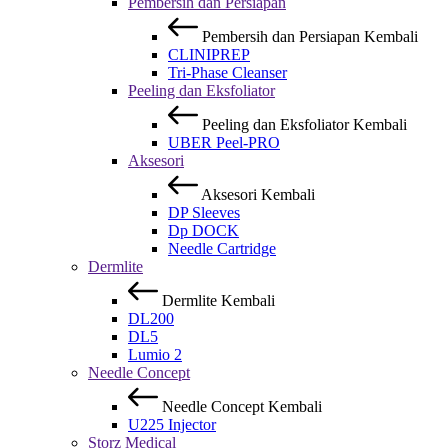
Pembersih dan Persiapan
Pembersih dan Persiapan
Kembali
CLINIPREP
Tri-Phase Cleanser
Peeling dan Eksfoliator
Peeling dan Eksfoliator
Kembali
UBER Peel-PRO
Aksesori
Aksesori
Kembali
DP Sleeves
Dp DOCK
Needle Cartridge
Dermlite
Dermlite
Kembali
DL200
DL5
Lumio 2
Needle Concept
Needle Concept
Kembali
U225 Injector
Storz Medical