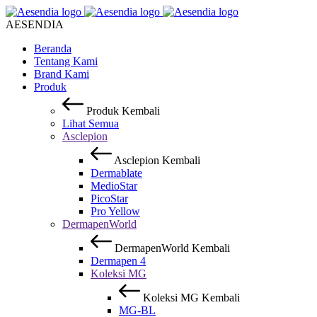
AESENDIA
Beranda
Tentang Kami
Brand Kami
Produk
Produk
Kembali
Lihat Semua
Asclepion
Asclepion
Kembali
Dermablate
MedioStar
PicoStar
Pro Yellow
DermapenWorld
DermapenWorld
Kembali
Dermapen 4
Koleksi MG
Koleksi MG
Kembali
MG-BL