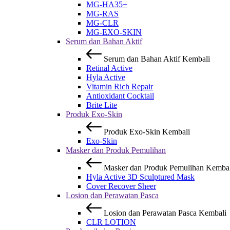
MG-HA35+
MG-RAS
MG-CLR
MG-EXO-SKIN
Serum dan Bahan Aktif
Serum dan Bahan Aktif
Kembali
Retinal Active
Hyla Active
Vitamin Rich Repair
Antioxidant Cocktail
Brite Lite
Produk Exo-Skin
Produk Exo-Skin
Kembali
Exo-Skin
Masker dan Produk Pemulihan
Masker dan Produk Pemulihan
Kembal
Hyla Active 3D Sculptured Mask
Cover Recover Sheer
Losion dan Perawatan Pasca
Losion dan Perawatan Pasca
Kembali
CLR LOTION