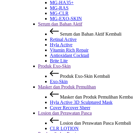
MG-HA35+
MG-RAS
MG-CLR
MG-EXO-SKIN
Serum dan Bahan Aktif
Serum dan Bahan Aktif
Kembali
Retinal Active
Hyla Active
Vitamin Rich Repair
Antioxidant Cocktail
Brite Lite
Produk Exo-Skin
Produk Exo-Skin
Kembali
Exo-Skin
Masker dan Produk Pemulihan
Masker dan Produk Pemulihan
Kembal
Hyla Active 3D Sculptured Mask
Cover Recover Sheer
Losion dan Perawatan Pasca
Losion dan Perawatan Pasca
Kembali
CLR LOTION