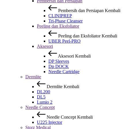
Pembersih dan Persiapan
Pembersih dan Persiapan
Kembali
CLINIPREP
Tri-Phase Cleanser
Peeling dan Eksfoliator
Peeling dan Eksfoliator
Kembali
UBER Peel-PRO
Aksesori
Aksesori
Kembali
DP Sleeves
Dp DOCK
Needle Cartridge
Dermlite
Dermlite
Kembali
DL200
DL5
Lumio 2
Needle Concept
Needle Concept
Kembali
U225 Injector
Storz Medical