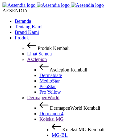
AESENDIA
Beranda
Tentang Kami
Brand Kami
Produk
Produk
Kembali
Lihat Semua
Asclepion
Asclepion
Kembali
Dermablate
MedioStar
PicoStar
Pro Yellow
DermapenWorld
DermapenWorld
Kembali
Dermapen 4
Koleksi MG
Koleksi MG
Kembali
MG-BL